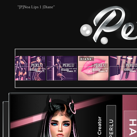
"[P]Noa Lips 1 |Diane"